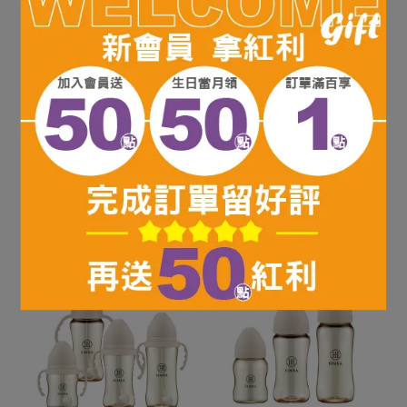
Pigeon 貝親 第三代 迪士
Pigeon 貝親 第三代 母乳
尼 母乳實感PPSU奶瓶 多
實感PPSU奶瓶 多款可選
款可選
NT$880
NT$584
加入購物車
加入購物車