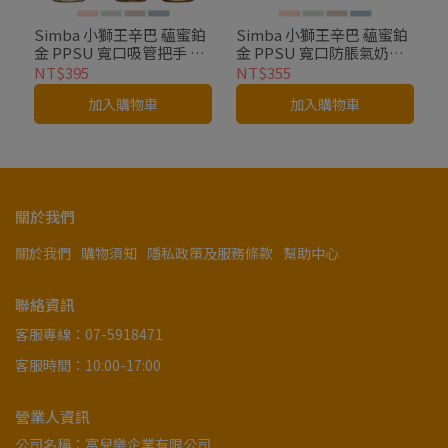
Simba 小獅王辛巴 蘊蜜鉑
Simba 小獅王辛巴 蘊蜜鉑
金 PPSU 寬口吸管把手 防
金 PPSU 寬口防脹氣奶瓶
脹氣奶瓶 多款可選
多款可選
NT$395
NT$355
加入購物車
加入購物車
關於我們
關於我們
購物須知
隱私政策及服務條款
幫助中心
聯絡資訊
客服專線：07-5918471
客服時間：10:00-17:00
營業人資訊
公司名稱：富兒樂企業有限公司