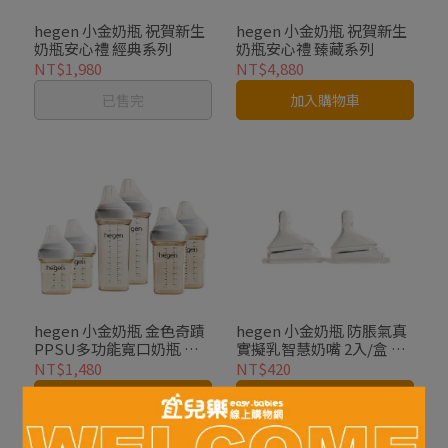
hegen 小金奶瓶 祝賀新生
hegen 小金奶瓶 祝賀新生
奶瓶安心禮 經典系列
奶瓶安心禮 臻藏系列
NT$1,980
NT$4,880
已售完
加入購物車
hegen 小金奶瓶 金色奇蹟
hegen 小金奶瓶 防脹氣真
PPSU多功能寬口奶瓶 雙
實擬乳智慧奶嘴 2入/盒 微
瓶組
慢速/慢速/中速/快速/Y字
NT$1,480
NT$420
加入購物車
加入購物車