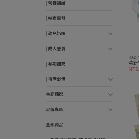
| 營養補給 |
| 哺育電器 |
| 幼兒奶粉 |
| 成人營養 |
nac
清新
| 孕期補充 |
NT$1
| 待產必備 |
主題精選
品牌專區
全部商品