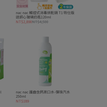
nac nac 觸控式消毒烘乾鍋 T1 特仕版
送妍心玻璃奶瓶120ml
NT$2,890
NT$4,500
l
nac nac 護齒含鈣漱口水-彈珠汽水
250ml
NT$189