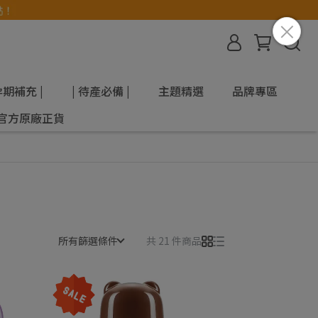
孕期補充 |
| 待產必備 |
主題精選
品牌專區
官方原廠正貨
所有篩選條件
共 21 件商品