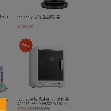
版N2T
nac nac 多功能溫控調乳器
NT$2,650
心11
nac nac 新版 紫外線消毒烘乾機-
UA0015 送妍心玻璃奶瓶120ml
NT$3,780
NT$5,880