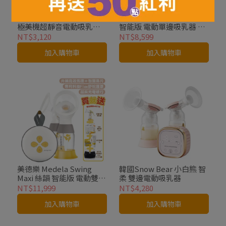
Simba 小獅王辛巴 iFeed
美德樂 Medela Solo 暢韻
極美機超靜音電動吸乳器
智能版 電動單邊吸乳器 買
送手動吸乳器配件五件組
就送母乳儲存袋＋純羊脂
NT$3,120
NT$8,599
膏＋免手扶吸乳胸衣
加入購物車
加入購物車
美德樂 Medela Swing
韓國Snow Bear 小白熊 智
Maxi 絲韻 智能版 電動雙邊
柔 雙邊電動吸乳器
吸乳器 買就送手動吸乳器
NT$11,999
NT$4,280
＋母乳儲存袋＋純羊脂膏
加入購物車
加入購物車
＋免手扶吸乳胸衣