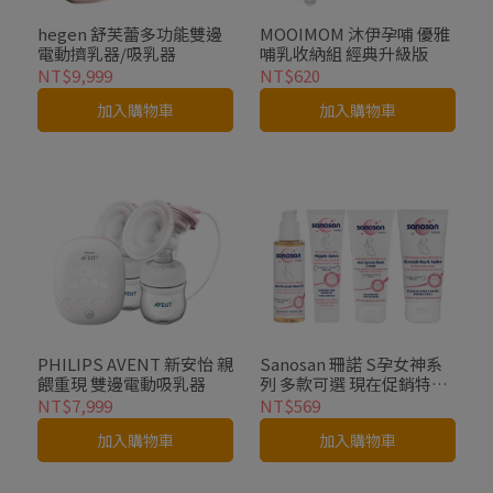
hegen 舒芙蕾多功能雙邊
MOOIMOM 沐伊孕哺 優雅
電動擠乳器/吸乳器
哺乳收納組 經典升級版
NT$9,999
NT$620
加入購物車
加入購物車
PHILIPS AVENT 新安怡 親
Sanosan 珊諾 S孕女神系
餵重現 雙邊電動吸乳器
列 多款可選 現在促銷特惠
價
NT$7,999
NT$569
加入購物車
加入購物車