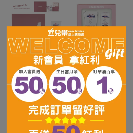
Sanosan 珊諾 S孕女神系
Sanosan 珊諾 S孕女神系
列 寵愛孕肌保養禮盒組 多
列 寵愛孕肌抗紋組 抗紋霜
款可選 現在促銷特惠價
200ml+護理油100ml 現在
NT$1,399
NT$1,399
促銷特惠價
加入購物車
加入購物車