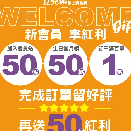
媽洗奶瓶神隊友】淨淨食器清潔
【家事好幫手】淨淨除垢系列/
列
斯/除黴凝膠
140
NT$270