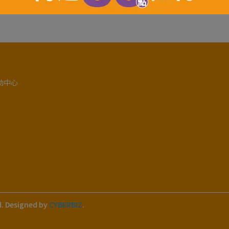
助中心
d.
Designed by
CYBERBIZ
.