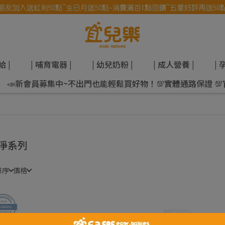
給 |
| 哺育電器 |
| 幼兒奶粉 |
| 成人營養 |
| 
📣新會員募集中~不出門也能輕鬆買好物！💯實體通路保證 
淨系列
排序
價格