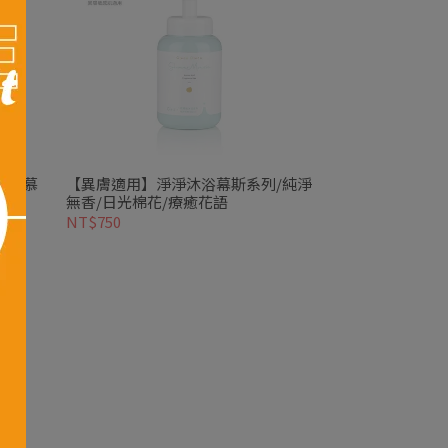
除垢慕
【異膚適用】淨淨沐浴幕斯系列/純淨
無香/日光棉花/療癒花語
NT$750