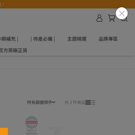
孕期補充 |
| 待產必備 |
主題精選
品牌專區
官方原廠正貨
所有篩選條件
共 3 件商品