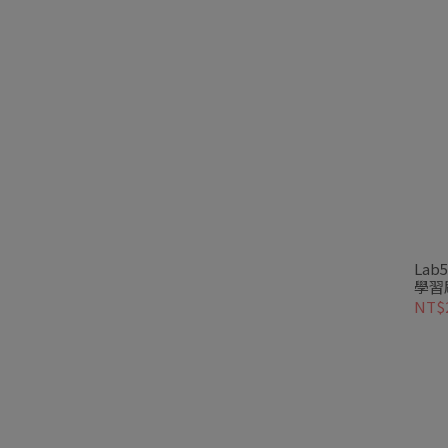
La
學習
價
NT$