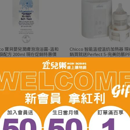
icco 寶貝嬰兒潤膚泡泡浴露-溫和
Chicco 智能溫控溫奶加熱器 
淚配方 200ml 現在促銷特惠價
銷買就送Perfect 5-完美防脹P
150mlx2入
159
NT$869