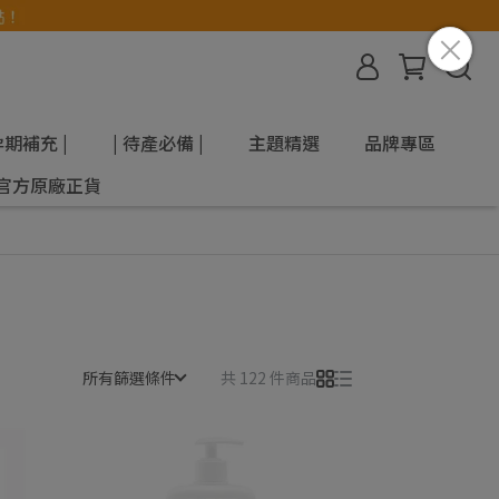
孕期補充 |
| 待產必備 |
主題精選
品牌專區
官方原廠正貨
所有篩選條件
共 122 件商品