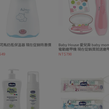
小河馬奶瓶保溫器 現在促銷特惠價
Baby House 愛兒房 baby mo
電動磨甲機 現在促銷買就送磨甲
入補充包
549
NT$790