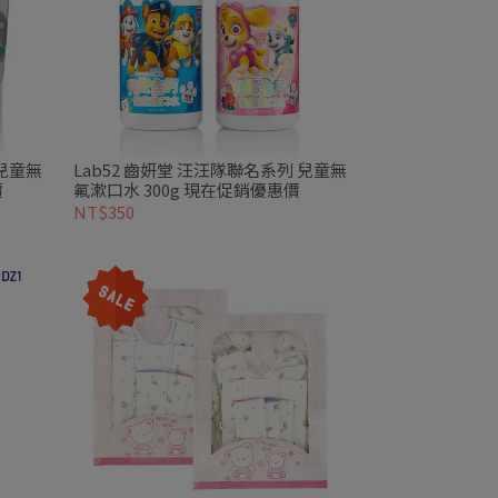
 兒童無
Lab52 齒妍堂 汪汪隊聯名系列 兒童無
價
氟漱口水 300g 現在促銷優惠價
NT$350