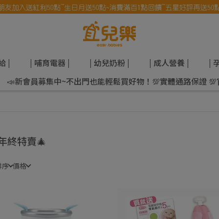
給 |
| 哺育電器 |
| 幼兒奶粉 |
| 成人營養 |
| 
📣新會員募集中~不出門也能輕鬆買好物！💯實體通路保證 
年終特賣🎄
排序
價格