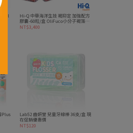
0ml
Hi-Q 中華海洋生技 褐抑定 加強配方
價
膠囊-60粒/盒 OliFuco小分子褐藻醣
膠
NT$3,400
Plus
Lab52 齒妍堂 兒童牙線棒 36支/盒 現
在促銷優惠價
NT$120