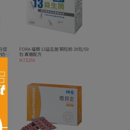
現在促
FORA 福爾 13益生菌 顆粒粉 20包/50
P奶瓶
包 寡糖配方
NT$250