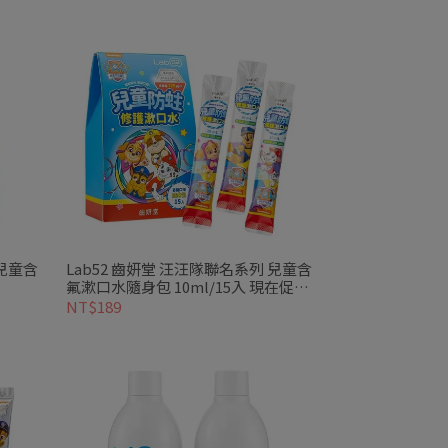
 兒童含
Lab52 齒妍堂 汪汪隊聯名系列 兒童含
氟漱口水隨身包 10ml/15入 現在促銷
優惠價
NT$189