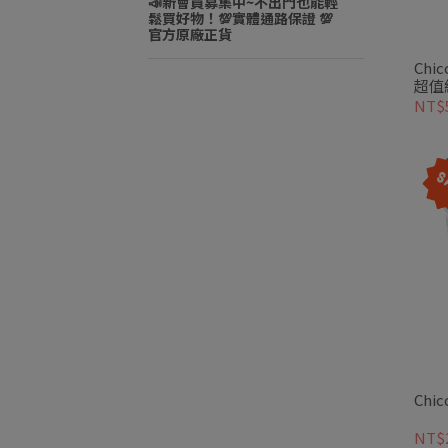
📣新會員募集中~不出門也能輕
鬆買好物！💯實體通路保證 💯
官方原廠正貨
Chi
超值
NT$
Ch
NT$2