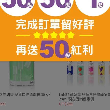
A 福爾 IR18紅外線耳溫槍-附收
Hi-Q 中華海洋生技 藻復元凝膠3
耳套 TD-1118 台灣製
小分子褐藻醣膠 現在促銷優惠
,290
NT$499
52 齒妍堂 兒童口腔清潔棒 30入/
Lab52 齒妍堂 兒童含鈣健齒噴霧
20ml 現在促銷優惠價
399
NT$299