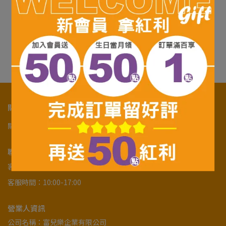
藥師健生活 兒童益生菌-30
藥師健生活 維生素D3
包入 全年齡適用
30ml/瓶 400IU/滴
NT$765
NT$765
加入購物車
加入購物車
關於我們
關於我們
購物須知
隱私政策及服務條款
幫助中心
聯絡資訊
客服專線：07-5918471
客服時間：10:00-17:00
營業人資訊
公司名稱：富兒樂企業有限公司