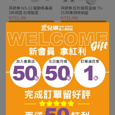
貝舒樂 NS-13 電動吸鼻器
貝舒樂 紅外線耳溫槍 TS-
2年保固 台灣製造
15 附專用收納盒
NT$1,380
NT$1,080
加入購物車
加入購物車
貝舒樂 紅外線額耳溫計 額
溫槍 體溫計 耳溫槍 耳溫計
兩用款耳額溫計
NT$899
加入購物車